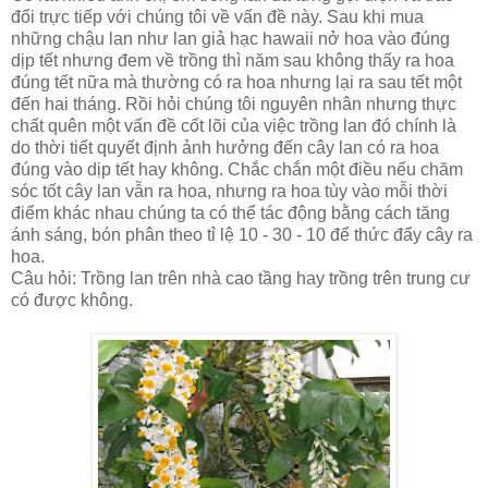
đổi trực tiếp với chúng tôi về vấn đề này. Sau khi mua
những chậu lan như lan giả hạc hawaii nở hoa vào đúng
dịp tết nhưng đem về trồng thì năm sau không thấy ra hoa
đúng tết nữa mà thường có ra hoa nhưng lại ra sau tết một
đến hai tháng. Rồi hỏi chúng tôi nguyên nhân nhưng thực
chất quên một vấn đề cốt lõi của việc trồng lan đó chính là
do thời tiết quyết định ảnh hưởng đến cây lan có ra hoa
đúng vào dịp tết hay không. Chắc chắn một điều nếu chăm
sóc tốt cây lan vẫn ra hoa, nhưng ra hoa tùy vào mỗi thời
điểm khác nhau chúng ta có thể tác động bằng cách tăng
ánh sáng, bón phân theo tỉ lệ 10 - 30 - 10 để thức đẩy cây ra
hoa.
Câu hỏi: Trồng lan trên nhà cao tầng hay trồng trên trung cư
có được không.