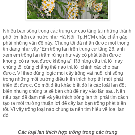
Nhiều bạn sống trong các trung cư cao tầng tại những thành
phố lớn trên cả nước như Hà Nội, Tp.HCM chắc chắn gặp
phải những vấn đề này. Chúng tôi đã nhận được một thông
tin dạng như vậy “Em trồng lan trên trung cư tầng 26, anh
xem em trồng lan trầm rừng như vậy có phát triển được
không, có ra hoa được không ạ”. Rõ ràng câu trả lời này
chúng tôi cũng chẳng thể nào trả lời chính xác cho bạn
được. Vì theo đúng logic mọi cây trồng vật nuôi chỉ sống
trong những môi trường điều kiện thích hợp thì mới phát
triển tốt được. Có một điều khác biệt đó là các loài lan đột
biến nhưng chúng ta sẽ bàn chủ đề này vào lần sau. Nên
nếu bạn đã đam mê và yêu thích trồng lan thì phải tìm cách
tạo ra môi trường thuận lợi để cây lan bạn trồng phát triển
tốt. Vì vậy trồng loại nào chúng ta nên tìm hiểu về loại lan
đó.
Các loại lan thích hợp trồng trong các trung