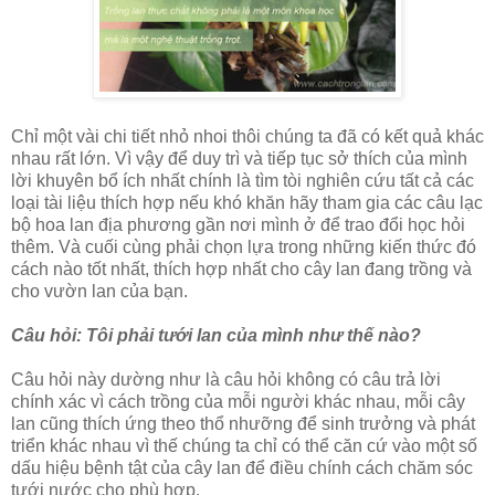
Chỉ một vài chi tiết nhỏ nhoi thôi chúng ta đã có kết quả khác
nhau rất lớn. Vì vậy để duy trì và tiếp tục sở thích của mình
lời khuyên bổ ích nhất chính là tìm tòi nghiên cứu tất cả các
loại tài liệu thích hợp nếu khó khăn hãy tham gia các câu lạc
bộ hoa lan địa phương gần nơi mình ở để trao đổi học hỏi
thêm. Và cuối cùng phải chọn lựa trong những kiến thức đó
cách nào tốt nhất, thích hợp nhất cho cây lan đang trồng và
cho vườn lan của bạn.
Câu hỏi: Tôi phải tưới lan của mình như thế nào?
Câu hỏi này dường như là câu hỏi không có câu trả lời
chính xác vì cách trồng của mỗi người khác nhau, mỗi cây
lan cũng thích ứng theo thổ nhưỡng để sinh trưởng và phát
triển khác nhau vì thế chúng ta chỉ có thể căn cứ vào một số
dấu hiệu bệnh tật của cây lan để điều chính cách chăm sóc
tưới nước cho phù hợp.