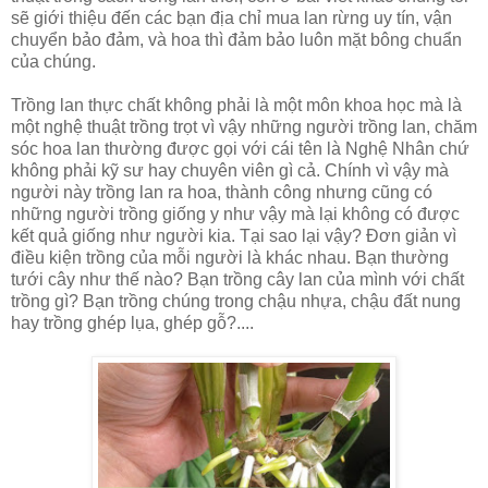
sẽ giới thiệu đến các bạn địa chỉ mua lan rừng uy tín, vận
chuyển bảo đảm, và hoa thì đảm bảo luôn mặt bông chuẩn
của chúng.
Trồng lan thực chất không phải là một môn khoa học mà là
một nghệ thuật trồng trọt vì vậy những người trồng lan, chăm
sóc hoa lan thường được gọi với cái tên là Nghệ Nhân chứ
không phải kỹ sư hay chuyên viên gì cả. Chính vì vậy mà
người này trồng lan ra hoa, thành công nhưng cũng có
những người trồng giống y như vậy mà lại không có được
kết quả giống như người kia. Tại sao lại vậy? Đơn giản vì
điều kiện trồng của mỗi người là khác nhau. Bạn thường
tưới cây như thế nào? Bạn trồng cây lan của mình với chất
trồng gì? Bạn trồng chúng trong chậu nhựa, chậu đất nung
hay trồng ghép lụa, ghép gỗ?....