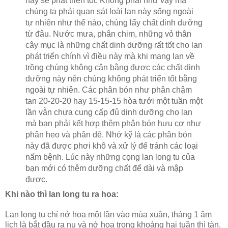
này sẽ phát triển tốt. Không phải như vậy mà
chúng ta phải quan sát loài lan này sống ngoài
tự nhiên như thế nào, chúng lấy chất dinh dưỡng
từ đâu. Nước mưa, phân chim, những vỏ thân
cây mục là những chất dinh dưỡng rất tốt cho lan
phát triển chính vì điều này mà khi mang lan về
trồng chúng không cân bằng được các chất dinh
dưỡng này nên chúng không phát triển tốt bằng
ngoài tự nhiên. Các phân bón như phân chậm
tan 20-20-20 hay 15-15-15 hòa tưới một tuần một
lần vẫn chưa cung cấp đủ dinh dưỡng cho lan
mà bạn phải kết hợp thêm phân bón hưu cơ như
phân heo và phân dê. Nhớ kỹ là các phân bón
này đã được phơi khô và xử lý để tránh các loại
nấm bệnh. Lúc này những cọng lan long tu của
bạn mới có thêm dưỡng chất để dài và mập
được.
Khi nào thì lan long tu ra hoa:
Lan long tu chỉ nở hoa một lần vào mùa xuân, tháng 1 âm
lịch là bắt đầu ra nụ và nở hoa trong khoảng hai tuần thì tàn.