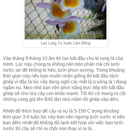
Lan Long Tu Xuân Lâm Đồng
Vào tháng 9 tháng 10 âm thì lan bắt đầu chu kì rụng lá của
mình. Lúc này chúng ta không nên bón phân mà chỉ tưới
nước sơ để không bị héo, tưới phun sương. Trong khoảng
thời gian này nếu bạn muốn nhân giống thì bắt đầu tách
ghép vì đây là lúc cây đang nghỉ các mắt lá (cuống lá ) đang
ngâm nụ. Mẹo nhỏ bạn nên phơi nắng trực tiếp khi bắt đầu
ghép sẽ cho lứa cây con khỏe mạnh. Tôi thì cứ mang ra cột
những cọng già lên B40 đợi nhú mầm rồi ghép vào dỡn.
Nhiệt độ thích hợp để cây ra nụ là 5-150 C trong khoảng
thời gian 3-4 tuần lúc này bạn nên ngưng tưới nước vì nếu
ban đêm nhiệt độ không đủ lạnh kết hợp với việc bạn tưới
nước thì cây sẽ chỉ ra chồi non thay vì ra lá.