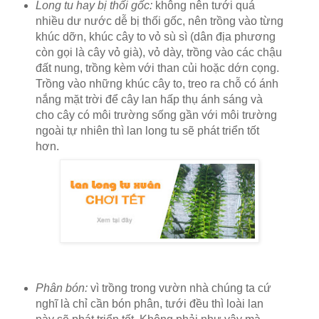
Long tu hay bị thối gốc:
không nên tưới quá
nhiều dư nước dễ bị thối gốc, nên trồng vào từng
khúc dỡn, khúc cây to vỏ sù sì (dân địa phương
còn gọi là cây vỏ già), vỏ dày, trồng vào các chậu
đất nung, trồng kèm với than củi hoặc dớn cọng.
Trồng vào những khúc cây to, treo ra chỗ có ánh
nắng mặt trời để cây lan hấp thụ ánh sáng và
cho cây có môi trường sống gần với môi trường
ngoài tự nhiên thì lan long tu sẽ phát triển tốt
hơn.
Phân bón:
vì trồng trong vườn nhà chúng ta cứ
nghĩ là chỉ cần bón phân, tưới đều thì loài lan