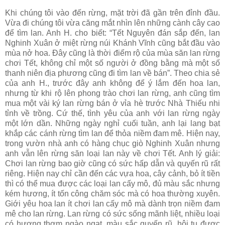
Khi chúng tôi vào đến rừng, mặt trời đã gần trên đỉnh đầu.
Vừa đi chúng tôi vừa căng mắt nhìn lên những cành cây cao
để tìm lan. Anh H. cho biết: “Tết Nguyên đán sắp đến, lan
Nghinh Xuân ở miệt rừng núi Khánh Vĩnh cũng bắt đầu vào
mùa nở hoa. Đây cũng là thời điểm rộ của mùa săn lan rừng
chơi Tết, không chỉ một số người ở đồng bằng mà một số
thanh niên địa phương cũng đi tìm lan về bán”. Theo chia sẻ
của anh H., trước đây anh không để ý lắm đến hoa lan,
nhưng từ khi rộ lên phong trào chơi lan rừng, anh cũng tìm
mua một vài ký lan rừng bán ở vỉa hè trước Nhà Thiếu nhi
tỉnh về trồng. Cứ thế, tình yêu của anh với lan rừng ngày
một lớn dần. Những ngày nghỉ cuối tuần, anh lại lang bạt
khắp các cánh rừng tìm lan để thỏa niềm đam mê. Hiện nay,
trong vườn nhà anh có hàng chục giò Nghinh Xuân nhưng
anh vẫn lên rừng săn loại lan này về chơi Tết. Anh lý giải:
Chơi lan rừng bao giờ cũng có sức hấp dẫn và quyến rũ rất
riêng. Hiện nay chỉ cần đến các vựa hoa, cây cảnh, bỏ ít tiền
thì có thể mua được các loại lan cấy mô, đủ màu sắc nhưng
kém hương, ít tốn công chăm sóc mà có hoa thường xuyên.
Giới yêu hoa lan ít chơi lan cấy mô mà dành trọn niềm đam
mê cho lan rừng. Lan rừng có sức sống mãnh liệt, nhiều loại
có hương thơm ngào ngạt, màu sắc quyến rũ, hội tụ được