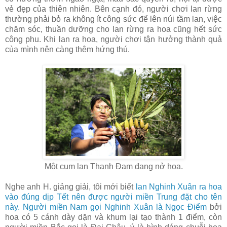
vẻ đẹp của thiên nhiên. Bên cạnh đó, người chơi lan rừng
thường phải bỏ ra không ít công sức để lên núi tầm lan, việc
chăm sóc, thuần dưỡng cho lan rừng ra hoa cũng hết sức
công phu. Khi lan ra hoa, người chơi tận hưởng thành quả
của mình nên càng thêm hứng thú.
Một cụm lan Thanh Đạm đang nở hoa.
Nghe anh H. giảng giải, tôi mới biết
lan Nghinh Xuân ra hoa
vào đúng dịp Tết nên được người miền Trung đặt cho tên
này. Người miền Nam gọi Nghinh Xuân là Ngọc Điểm
bởi
hoa có 5 cánh dày dặn và khum lại tạo thành 1 điểm, còn